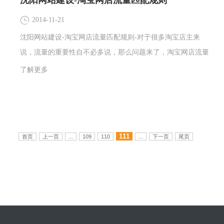
沈阳网站建设-淘宝网店流量匹配规则
2014-11-21
沈阳网站建设-淘宝网店流量匹配规则-对于很多淘宝店主来
说，流量的重要性自不必多说，那么问题来了，淘宝网店流量
匹配规则是怎样的呢？别急沈阳网站建设来为您解答。
了解更多
111
首页
上一页
...
109
110
...
下一页
尾页