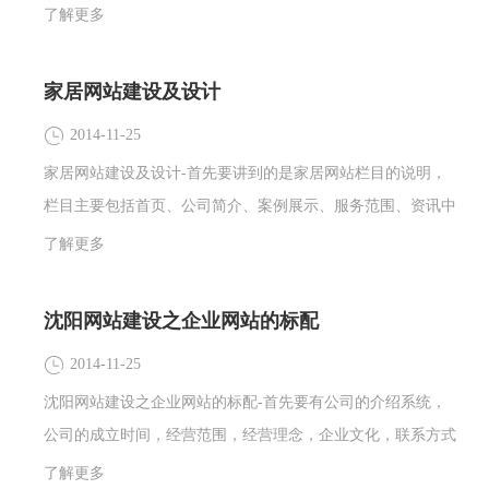
和广大个人用户提供专业网络建设服务、应用技术服务、互联
了解更多
网顾问咨询及提供完整网络解决方案及增值服务。海东科技主
要业务有：网站建设，网站改版，网页设计，网络优化，域名
家居网站建设及设计
注册，空间租用，企业邮箱，APP开发，软件开发，微信营
2014-11-25
销，全动画网站等业务。
家居网站建设及设计-首先要讲到的是家居网站栏目的说明，
栏目主要包括首页、公司简介、案例展示、服务范围、资讯中
心、家居博客、人才招聘等等主栏目。
了解更多
沈阳网站建设之企业网站的标配
2014-11-25
沈阳网站建设之企业网站的标配-首先要有公司的介绍系统，
公司的成立时间，经营范围，经营理念，企业文化，联系方式
多要展现给你的客户；还要有产品展示系统，客户最关心的当
了解更多