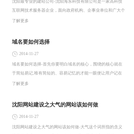
沈阳最专业的建站公司-沈阳海东科技有限公司是一家高科技
互联网技术服务器企业，面向政府机构、企事业单位和广大个
人用户提供专业网络建设服务、应用技术服务、互联网顾问咨
了解更多
询及提供完整网络解决方案及增值服务。海东科技主要业务
有：网站建设，网站改版，网页设计，网络优化，域名注册，
域名要如何选择
空间租用，企业邮箱，APP开发，软件开发，微信营销，全动
2014-11-27
画网站等业务。
域名要如何选择-首先你要明白域名的核心，围绕的核心就在
于简短易记,唯有简短的、容易记忆的才能一眼便让用户记在
脑海里,从而带来更多的潜在客户。
了解更多
沈阳网站建设之大气的网站该如何做
2014-11-27
沈阳网站建设之大气的网站该如何做-大气这个词所指的含义